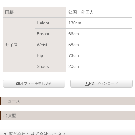
国籍
韓国（外国人）
Height
130cm
Breast
66cm
サイズ
Weist
58cm
Hip
73cm
Shoes
20cm
オファーを申し込む
PDFダウンロード
ニュース
出演歴
▼
運営会社： 株式会社 ジュネス