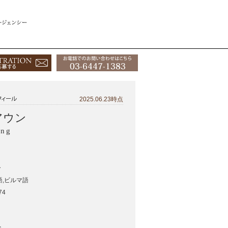
2025.06.23時点
アウン
ung
ー
語,ビルマ語
74