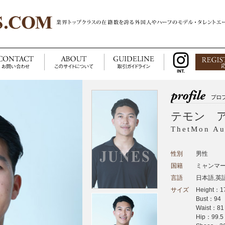
テモン 
ThetMon A
性別
男性
国籍
ミャンマ
言語
日本語,英
サイズ
Height：1
Bust：94
Waist：81
Hip：99.5