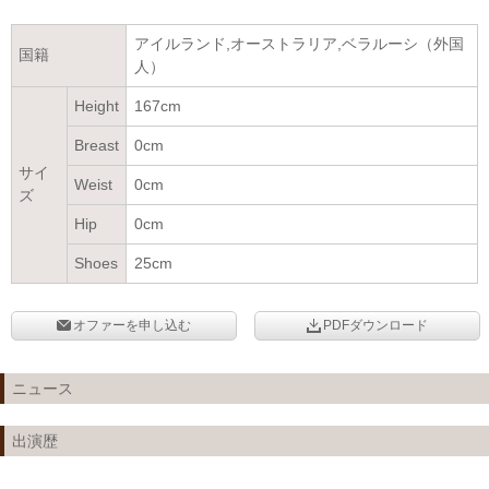
アイルランド,オーストラリア,ベラルーシ（外国
国籍
人）
Height
167cm
Breast
0cm
サイ
Weist
0cm
ズ
Hip
0cm
Shoes
25cm
オファーを申し込む
PDFダウンロード
ニュース
出演歴