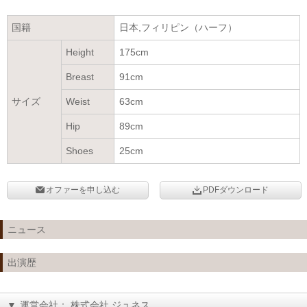
国籍
日本,フィリピン（ハーフ）
Height
175cm
Breast
91cm
サイズ
Weist
63cm
Hip
89cm
Shoes
25cm
オファーを申し込む
PDFダウンロード
ニュース
出演歴
▼
運営会社： 株式会社 ジュネス