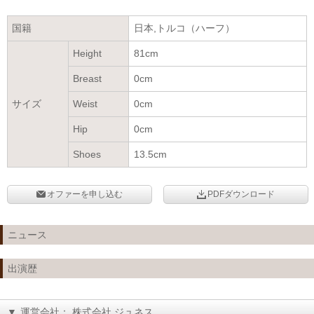
国籍
日本,トルコ（ハーフ）
Height
81cm
Breast
0cm
サイズ
Weist
0cm
Hip
0cm
Shoes
13.5cm
オファーを申し込む
PDFダウンロード
ニュース
出演歴
▼
運営会社： 株式会社 ジュネス