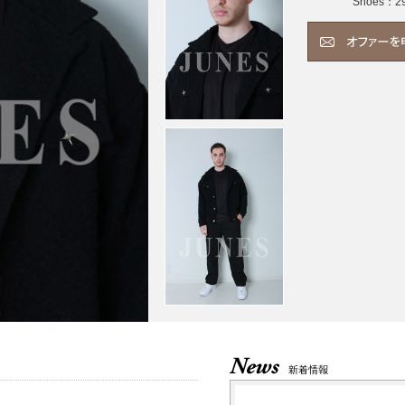
Shoes：29