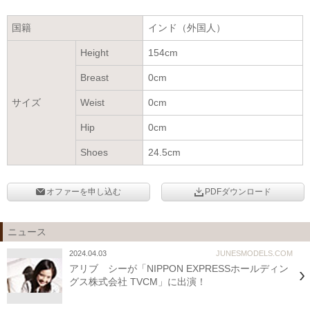
国籍
インド（外国人）
Height
154cm
Breast
0cm
サイズ
Weist
0cm
Hip
0cm
Shoes
24.5cm
オファーを申し込む
PDFダウンロード
ニュース
2024.04.03
JUNESMODELS.COM
アリブ シーが「NIPPON EXPRESSホールディン
グス株式会社 TVCM」に出演！