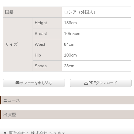
国籍
ロシア（外国人）
Height
186cm
Breast
105.5cm
サイズ
Weist
84cm
Hip
100cm
Shoes
28cm
オファーを申し込む
PDFダウンロード
ニュース
出演歴
▼
運営会社： 株式会社 ジュネス