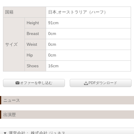
国籍
日本,オーストラリア（ハーフ）
Height
91cm
Breast
0cm
サイズ
Weist
0cm
Hip
0cm
Shoes
16cm
オファーを申し込む
PDFダウンロード
ニュース
出演歴
▼
運営会社： 株式会社 ジュネス