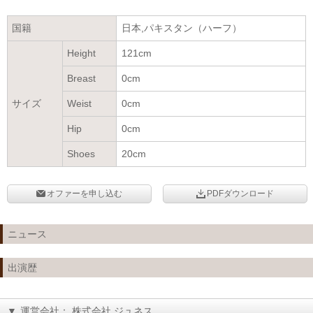
国籍
日本,パキスタン（ハーフ）
Height
121cm
Breast
0cm
サイズ
Weist
0cm
Hip
0cm
Shoes
20cm
オファーを申し込む
PDFダウンロード
ニュース
出演歴
▼
運営会社： 株式会社 ジュネス