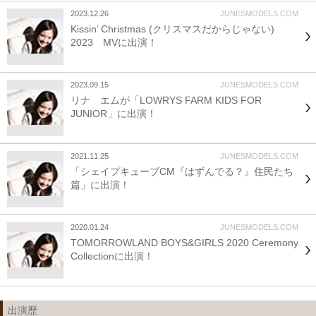
2023.12.26
JUNESMODELS.COM
Kissin’ Christmas (クリスマスだからじゃない)
2023 MVに出演！
2023.09.15
JUNESMODELS.COM
リナ エムが「LOWRYS FARM KIDS FOR
JUNIOR」に出演！
2021.11.25
JUNESMODELS.COM
「シェイプキューブCM『はずんでる？』住民たち
篇」に出演！
2020.01.24
JUNESMODELS.COM
TOMORROWLAND BOYS&GIRLS 2020 Ceremony
Collectionに出演！
出演歴