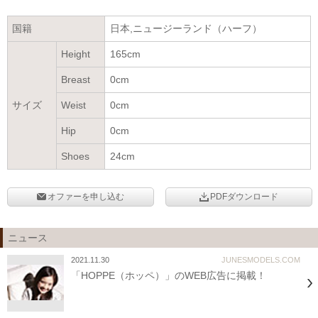
国籍
日本,ニュージーランド（ハーフ）
Height
165cm
Breast
0cm
サイズ
Weist
0cm
Hip
0cm
Shoes
24cm
オファーを申し込む
PDFダウンロード
ニュース
2021.11.30
JUNESMODELS.COM
「HOPPE（ホッペ）」のWEB広告に掲載！