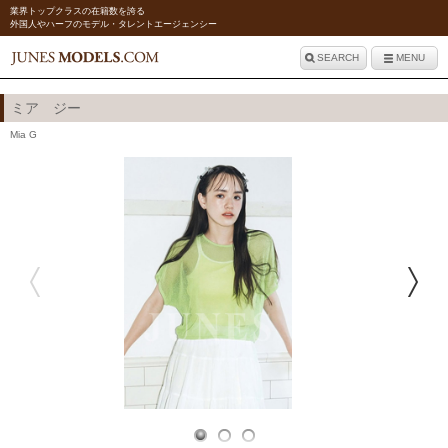
業界トップクラスの在籍数を誇る
外国人やハーフのモデル・タレントエージェンシー
SEARCH
MENU
ミア ジー
Mia G