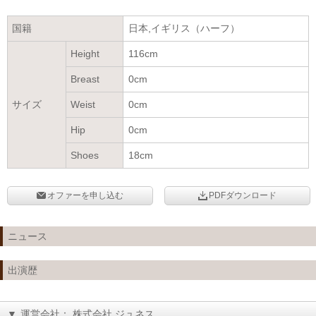
国籍
日本,イギリス（ハーフ）
Height
116cm
Breast
0cm
サイズ
Weist
0cm
Hip
0cm
Shoes
18cm
オファーを申し込む
PDFダウンロード
ニュース
出演歴
▼
運営会社： 株式会社 ジュネス