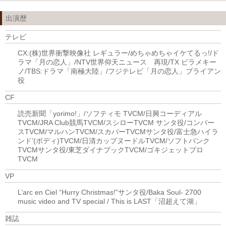
出演歴
テレビ
CX:(株)世界衝撃映像社 レギュラー/めちゃめちゃイケてるっ!/ド
ラマ「月の恋人」/NTV世界仰天ニュース 再現/TX ピラメキー
ノ/TBS:ドラマ「南極大陸」/フジテレビ「月の恋人」ブライアン
役
CF
読売新聞「yorimo!」/ソフティモ TVCM/日興コーディアル
TVCM/JRA Club競馬TVCM/スシローTVCM サンタ役/コンバー
スTVCM/マルハンTVCM/スカパーTVCMサンタ役/富士急ハイラ
ンド’(ボディ)TVCM/日清カップヌードルTVCM/ソフトバンク
TVCMサンタ役/東芝ダイナブックTVCM/ゴキジェットプロ
TVCM
VP
L’arc en Ciel “Hurry Christmas!”サンタ役/Baka Soul- 2700
music video and TV special / This is LAST「沼超えて湖」
雑誌