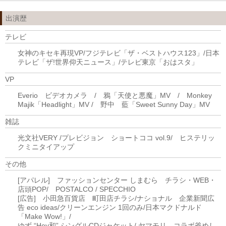
出演歴
テレビ
女神のキセキ再現VP/フジテレビ「ザ・ベストハウス123」/日本
テレビ「ザ!世界仰天ニュース」/テレビ東京「おはスタ」
VP
Everio ビデオカメラ / 鴉「天使と悪魔」MV / Monkey
Majik「Headlight」MV / 野中 藍「Sweet Sunny Day」MV
雑誌
光文社VERY /プレビジョン ショートココ vol.9/ ヒステリッ
クミニタイアップ
その他
[アパレル] ファッションセンター しまむら チラシ・WEB・
店頭POP/ POSTALCO / SPECCHIO
[広告] 小田急百貨店 町田店チラシ/ナショナル 企業新聞広
告 eco ideas/クリーンエンジン 1回のみ/日本マクドナルド
「Make Wow!」/
ゆず “Hey和” シングルCDジャケット/ ヤマモリ コラボ釜めし