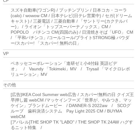
CF
スズキ自動車(ワゴンR) / プッチンプリン / 日本コカ・コーラ
(calo) / wowow CM / 日本テレビ(日テレ営業中) / セガ(ドリーム
キャスト) / 三菱電話 / 三菱自動車 / 「サントリー(カクテルバ
ー)」 / ライオン「トップスーパーナノックス」CM /
POPOLO パチンコ CM(四国のみ) / 日清焼きそば「UFO」 CM
/ 「平和パチンコ」/コールコール/ブライトSTRONG極 パウダ
ー/スカパー! 「スカパー! 無料の日」
VP
ベネッセコーポレーション「進研ゼミ小4付録 英語ビデ
オ」 / Vaundy 「Tokimeki」MV / Trysail 「マイクロレボ
リューション」MV
その他
[広告]IKEA Cool Summer web広告 / スカパー!無料の日 クイズ王
早押し篇 webCM /マッケインフーズ「世界が、やみつき。マッ
ケイン」ブランドムービー / DANNER-S 2022aw / SCOグ
ループ 歯科決済システム Pay Light 2025 CM / BUYMA
webCM
[アパレル]THE SHOP TK "LABO" / THE SHOP TK 24AW ハグす
るニット特集 /