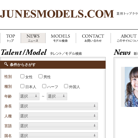
条件からさがす
性別
女性
男性
種別
日本人
ハーフ
外国人
選択
選択
～
年齢
選択
身長
選択
人種
選択
言語
選択
国名