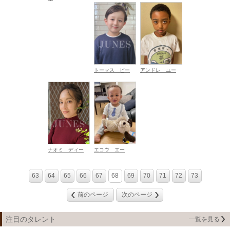
トーマス ビー
アンドレ ユー
ナオミ ディー
エコウ エー
63
64
65
66
67
68
69
70
71
72
73
前のページ
次のページ
注目のタレント
一覧を見る