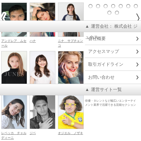
▲
運営会社： 株式会社 ジ
ュネス
会社概要
アンドレア ムセ
ハナ
ニナ サブチェン
ール
コ
アクセスマップ
取引ガイドライン
お問い合わせ
▲
運営サイト一覧
ハンナ デミー
西野 はんな
クララ ボダン
俳優・タレントなど幅広いエンターテイ
メント業界で活躍できる芸能セクション
レベッカ チャル
ジベ
オジエル ノザキ
ディーニ