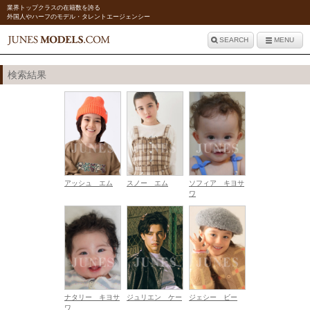
業界トップクラスの在籍数を誇る
外国人やハーフのモデル・タレントエージェンシー
SEARCH
MENU
検索結果
アッシュ エム
スノー エム
ソフィア キヨサ
ワ
ナタリー キヨサ
ジュリエン ケー
ジェシー ビー
ワ