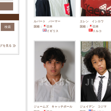
ルパート パーマー
エレン イシカワ
国籍：
日本
国籍：
日本
イギリス
トルコ
グを見る
ジェームズ キャッチポール
ジェイデン コジマ