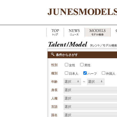
条件からさがす
性別
女性
男性
種別
日本人
ハーフ
外国人
選択
選択
～
年齢
選択
身長
選択
人種
選択
言語
選択
国名