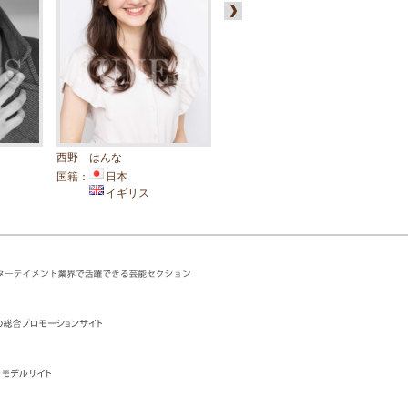
西野 はんな
ミッシェル タケ
ハ
国籍：
日本
国籍：
アメリカ
国
イギリス