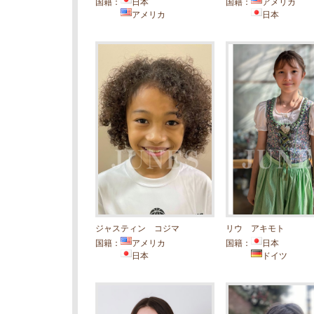
国籍：
日本
国籍：
アメリカ
アメリカ
日本
ジャスティン コジマ
リウ アキモト
国籍：
アメリカ
国籍：
日本
日本
ドイツ