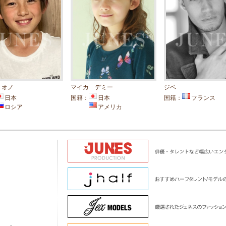
 オノ
マイカ デミー
ジベ
日本
国籍：
日本
国籍：
フランス
ロシア
アメリカ