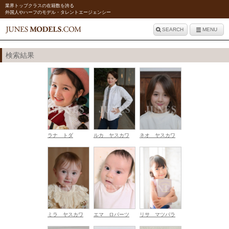
業界トップクラスの在籍数を誇る
外国人やハーフのモデル・タレントエージェンシー
SEARCH
MENU
検索結果
ラナ トダ
ルカ ヤスカワ
ネオ ヤスカワ
ミラ ヤスカワ
エマ ロバーツ
リサ マツバラ