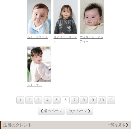
ルイ テステュ
メアリー ロッテ
ウィリアム アル
ィ
フィー
ルナ エー
1
2
3
4
5
6
7
8
9
10
11
前のページ
次のページ
注目のタレント
一覧を見る